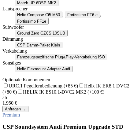
Match UP 6DSP MK2
Lautsprecher
,
,
Helix Compose Ci5 M50
Fortissimo FF6 e
Fortissimo FF1e
Subwoofer
Ground Zero GZCS 10SUB
Dämmung
CSP Dämm-Paket Klein
Verkabelung
Fahrzeugspezifische Plug&Play-Verkabelung ISO
Sonstiges
Helix Flexmount Adapter Audi
Optionale Komponenten
URC.1 Pegelfernbedienung
(+85 €)
Helix IK ER8.1 DVC2
(+80 €)
HELIX IK ES10.1-DVC2 MK2
(+100 €)
ab
1.950 €
Anfragen
→
Premium
CSP Soundsystem Audi Premium Upgrade STD