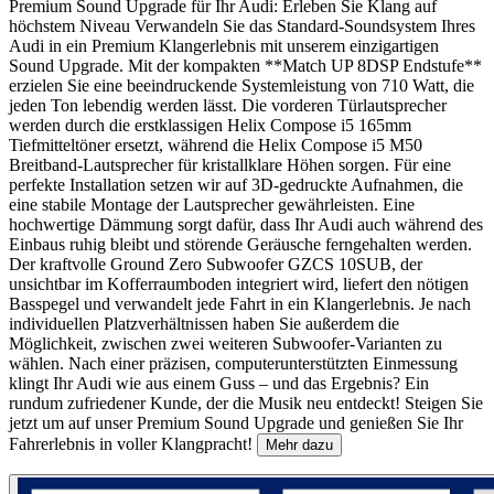
Premium Sound Upgrade für Ihr Audi: Erleben Sie Klang auf
höchstem Niveau Verwandeln Sie das Standard-Soundsystem Ihres
Audi in ein Premium Klangerlebnis mit unserem einzigartigen
Sound Upgrade. Mit der kompakten **Match UP 8DSP Endstufe**
erzielen Sie eine beeindruckende Systemleistung von 710 Watt, die
jeden Ton lebendig werden lässt. Die vorderen Türlautsprecher
werden durch die erstklassigen Helix Compose i5 165mm
Tiefmitteltöner ersetzt, während die Helix Compose i5 M50
Breitband-Lautsprecher für kristallklare Höhen sorgen. Für eine
perfekte Installation setzen wir auf 3D-gedruckte Aufnahmen, die
eine stabile Montage der Lautsprecher gewährleisten. Eine
hochwertige Dämmung sorgt dafür, dass Ihr Audi auch während des
Einbaus ruhig bleibt und störende Geräusche ferngehalten werden.
Der kraftvolle Ground Zero Subwoofer GZCS 10SUB, der
unsichtbar im Kofferraumboden integriert wird, liefert den nötigen
Basspegel und verwandelt jede Fahrt in ein Klangerlebnis. Je nach
individuellen Platzverhältnissen haben Sie außerdem die
Möglichkeit, zwischen zwei weiteren Subwoofer-Varianten zu
wählen. Nach einer präzisen, computerunterstützten Einmessung
klingt Ihr Audi wie aus einem Guss – und das Ergebnis? Ein
rundum zufriedener Kunde, der die Musik neu entdeckt! Steigen Sie
jetzt um auf unser Premium Sound Upgrade und genießen Sie Ihr
Fahrerlebnis in voller Klangpracht!
Mehr dazu