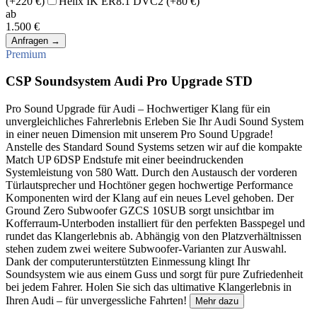
(+220 €)
Helix IK ER8.1 DVC2
(+80 €)
ab
1.500 €
Anfragen
→
Premium
CSP Soundsystem Audi Pro Upgrade STD
Pro Sound Upgrade für Audi – Hochwertiger Klang für ein
unvergleichliches Fahrerlebnis Erleben Sie Ihr Audi Sound System
in einer neuen Dimension mit unserem Pro Sound Upgrade!
Anstelle des Standard Sound Systems setzen wir auf die kompakte
Match UP 6DSP Endstufe mit einer beeindruckenden
Systemleistung von 580 Watt. Durch den Austausch der vorderen
Türlautsprecher und Hochtöner gegen hochwertige Performance
Komponenten wird der Klang auf ein neues Level gehoben. Der
Ground Zero Subwoofer GZCS 10SUB sorgt unsichtbar im
Kofferraum-Unterboden installiert für den perfekten Basspegel und
rundet das Klangerlebnis ab. Abhängig von den Platzverhältnissen
stehen zudem zwei weitere Subwoofer-Varianten zur Auswahl.
Dank der computerunterstützten Einmessung klingt Ihr
Soundsystem wie aus einem Guss und sorgt für pure Zufriedenheit
bei jedem Fahrer. Holen Sie sich das ultimative Klangerlebnis in
Ihren Audi – für unvergessliche Fahrten!
Mehr dazu