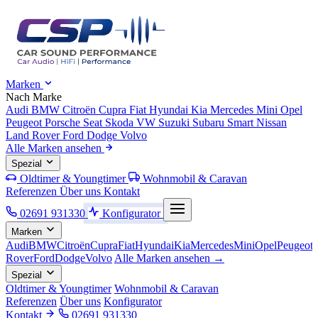
Marken
Nach Marke
Audi
BMW
Citroën
Cupra
Fiat
Hyundai
Kia
Mercedes
Mini
Opel
Peugeot
Porsche
Seat
Skoda
VW
Suzuki
Subaru
Smart
Nissan
Land Rover
Ford
Dodge
Volvo
Alle Marken ansehen
Spezial
Oldtimer & Youngtimer
Wohnmobil & Caravan
Referenzen
Über uns
Kontakt
02691 931330
Konfigurator
Marken
Audi
BMW
Citroën
Cupra
Fiat
Hyundai
Kia
Mercedes
Mini
Opel
Peugeot
Rover
Ford
Dodge
Volvo
Alle Marken ansehen →
Spezial
Oldtimer & Youngtimer
Wohnmobil & Caravan
Referenzen
Über uns
Konfigurator
Kontakt
02691 931330