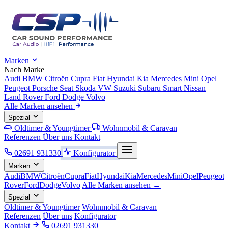
Marken
Nach Marke
Audi
BMW
Citroën
Cupra
Fiat
Hyundai
Kia
Mercedes
Mini
Opel
Peugeot
Porsche
Seat
Skoda
VW
Suzuki
Subaru
Smart
Nissan
Land Rover
Ford
Dodge
Volvo
Alle Marken ansehen
Spezial
Oldtimer & Youngtimer
Wohnmobil & Caravan
Referenzen
Über uns
Kontakt
02691 931330
Konfigurator
Marken
Audi
BMW
Citroën
Cupra
Fiat
Hyundai
Kia
Mercedes
Mini
Opel
Peugeot
Rover
Ford
Dodge
Volvo
Alle Marken ansehen →
Spezial
Oldtimer & Youngtimer
Wohnmobil & Caravan
Referenzen
Über uns
Konfigurator
Kontakt
02691 931330