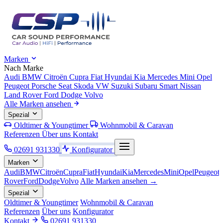
Marken
Nach Marke
Audi
BMW
Citroën
Cupra
Fiat
Hyundai
Kia
Mercedes
Mini
Opel
Peugeot
Porsche
Seat
Skoda
VW
Suzuki
Subaru
Smart
Nissan
Land Rover
Ford
Dodge
Volvo
Alle Marken ansehen
Spezial
Oldtimer & Youngtimer
Wohnmobil & Caravan
Referenzen
Über uns
Kontakt
02691 931330
Konfigurator
Marken
Audi
BMW
Citroën
Cupra
Fiat
Hyundai
Kia
Mercedes
Mini
Opel
Peugeot
Rover
Ford
Dodge
Volvo
Alle Marken ansehen →
Spezial
Oldtimer & Youngtimer
Wohnmobil & Caravan
Referenzen
Über uns
Konfigurator
Kontakt
02691 931330