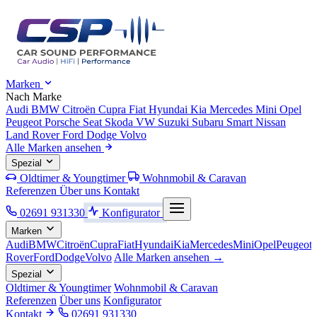
Marken
Nach Marke
Audi
BMW
Citroën
Cupra
Fiat
Hyundai
Kia
Mercedes
Mini
Opel
Peugeot
Porsche
Seat
Skoda
VW
Suzuki
Subaru
Smart
Nissan
Land Rover
Ford
Dodge
Volvo
Alle Marken ansehen
Spezial
Oldtimer & Youngtimer
Wohnmobil & Caravan
Referenzen
Über uns
Kontakt
02691 931330
Konfigurator
Marken
Audi
BMW
Citroën
Cupra
Fiat
Hyundai
Kia
Mercedes
Mini
Opel
Peugeot
Rover
Ford
Dodge
Volvo
Alle Marken ansehen →
Spezial
Oldtimer & Youngtimer
Wohnmobil & Caravan
Referenzen
Über uns
Konfigurator
Kontakt
02691 931330