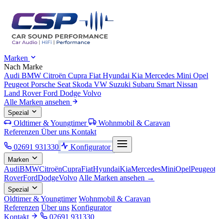
Marken
Nach Marke
Audi
BMW
Citroën
Cupra
Fiat
Hyundai
Kia
Mercedes
Mini
Opel
Peugeot
Porsche
Seat
Skoda
VW
Suzuki
Subaru
Smart
Nissan
Land Rover
Ford
Dodge
Volvo
Alle Marken ansehen
Spezial
Oldtimer & Youngtimer
Wohnmobil & Caravan
Referenzen
Über uns
Kontakt
02691 931330
Konfigurator
Marken
Audi
BMW
Citroën
Cupra
Fiat
Hyundai
Kia
Mercedes
Mini
Opel
Peugeot
Rover
Ford
Dodge
Volvo
Alle Marken ansehen →
Spezial
Oldtimer & Youngtimer
Wohnmobil & Caravan
Referenzen
Über uns
Konfigurator
Kontakt
02691 931330