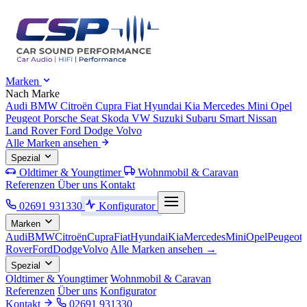
Marken
Nach Marke
Audi
BMW
Citroën
Cupra
Fiat
Hyundai
Kia
Mercedes
Mini
Opel
Peugeot
Porsche
Seat
Skoda
VW
Suzuki
Subaru
Smart
Nissan
Land Rover
Ford
Dodge
Volvo
Alle Marken ansehen
Spezial
Oldtimer & Youngtimer
Wohnmobil & Caravan
Referenzen
Über uns
Kontakt
02691 931330
Konfigurator
Marken
Audi
BMW
Citroën
Cupra
Fiat
Hyundai
Kia
Mercedes
Mini
Opel
Peugeot
Rover
Ford
Dodge
Volvo
Alle Marken ansehen →
Spezial
Oldtimer & Youngtimer
Wohnmobil & Caravan
Referenzen
Über uns
Konfigurator
Kontakt
02691 931330