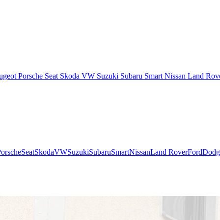
ugeot
Porsche
Seat
Skoda
VW
Suzuki
Subaru
Smart
Nissan
Land Rov
Porsche
Seat
Skoda
VW
Suzuki
Subaru
Smart
Nissan
Land Rover
Ford
Dodg