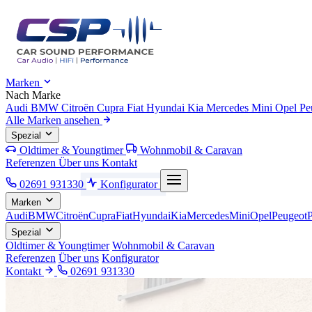
Marken
Nach Marke
Audi
BMW
Citroën
Cupra
Fiat
Hyundai
Kia
Mercedes
Mini
Opel
Pe
Alle Marken ansehen
Spezial
Oldtimer & Youngtimer
Wohnmobil & Caravan
Referenzen
Über uns
Kontakt
02691 931330
Konfigurator
Marken
Audi
BMW
Citroën
Cupra
Fiat
Hyundai
Kia
Mercedes
Mini
Opel
Peugeot
Spezial
Oldtimer & Youngtimer
Wohnmobil & Caravan
Referenzen
Über uns
Konfigurator
Kontakt
02691 931330