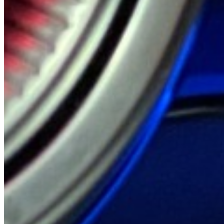
Dodge
1 Modell · 1 Referenz
Modelle ansehen
→