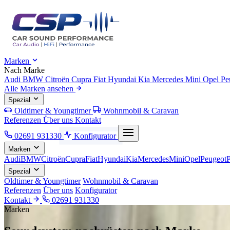
Marken
Nach Marke
Audi
BMW
Citroën
Cupra
Fiat
Hyundai
Kia
Mercedes
Mini
Opel
Pe
Alle Marken ansehen
Spezial
Oldtimer & Youngtimer
Wohnmobil & Caravan
Referenzen
Über uns
Kontakt
02691 931330
Konfigurator
Marken
Audi
BMW
Citroën
Cupra
Fiat
Hyundai
Kia
Mercedes
Mini
Opel
Peugeot
Spezial
Oldtimer & Youngtimer
Wohnmobil & Caravan
Referenzen
Über uns
Konfigurator
Kontakt
02691 931330
Marken