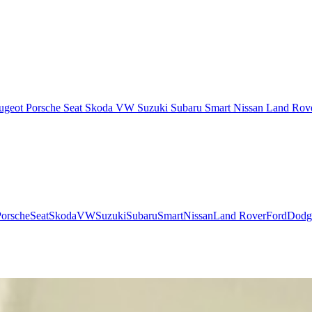
ugeot
Porsche
Seat
Skoda
VW
Suzuki
Subaru
Smart
Nissan
Land Rov
Porsche
Seat
Skoda
VW
Suzuki
Subaru
Smart
Nissan
Land Rover
Ford
Dodg