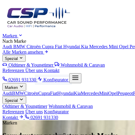
Marken
Nach Marke
Audi
BMW
Citroën
Cupra
Fiat
Hyundai
Kia
Mercedes
Mini
Opel
Pe
Alle Marken ansehen
Spezial
Oldtimer & Youngtimer
Wohnmobil & Caravan
Referenzen
Über uns
Kontakt
02691 931330
Konfigurator
Marken
Audi
BMW
Citroën
Cupra
Fiat
Hyundai
Kia
Mercedes
Mini
Opel
Peugeot
Spezial
Oldtimer & Youngtimer
Wohnmobil & Caravan
Referenzen
Über uns
Konfigurator
Kontakt
02691 931330
Marken