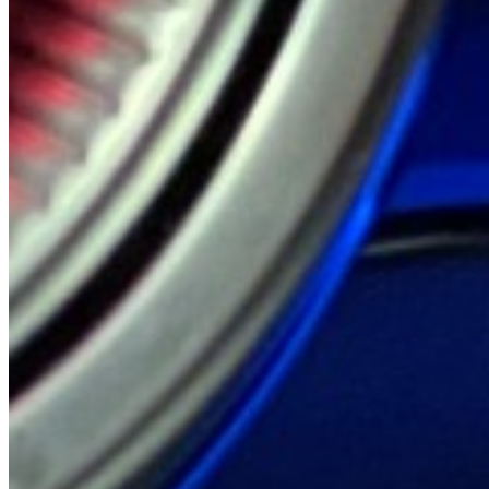
Dodge
1 Modell · 1 Referenz
Modelle ansehen
→