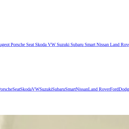
ugeot
Porsche
Seat
Skoda
VW
Suzuki
Subaru
Smart
Nissan
Land Rov
Porsche
Seat
Skoda
VW
Suzuki
Subaru
Smart
Nissan
Land Rover
Ford
Dodg