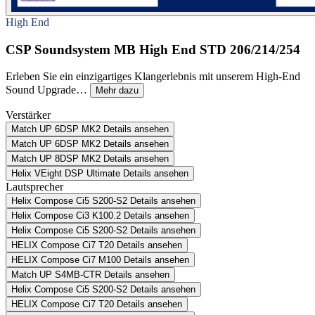
High End
CSP Soundsystem MB High End STD 206/214/254
Erleben Sie ein einzigartiges Klangerlebnis mit unserem High-End
Sound Upgrade…
Mehr dazu
Verstärker
Match UP 6DSP MK2
Details ansehen
Match UP 6DSP MK2
Details ansehen
Match UP 8DSP MK2
Details ansehen
Helix VEight DSP Ultimate
Details ansehen
Lautsprecher
Helix Compose Ci5 S200-S2
Details ansehen
Helix Compose Ci3 K100.2
Details ansehen
Helix Compose Ci5 S200-S2
Details ansehen
HELIX Compose Ci7 T20
Details ansehen
HELIX Compose Ci7 M100
Details ansehen
Match UP S4MB-CTR
Details ansehen
Helix Compose Ci5 S200-S2
Details ansehen
HELIX Compose Ci7 T20
Details ansehen