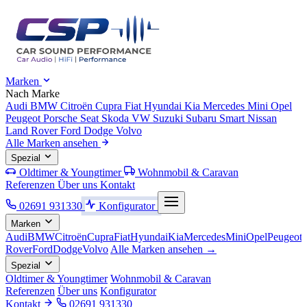
Marken
Nach Marke
Audi
BMW
Citroën
Cupra
Fiat
Hyundai
Kia
Mercedes
Mini
Opel
Peugeot
Porsche
Seat
Skoda
VW
Suzuki
Subaru
Smart
Nissan
Land Rover
Ford
Dodge
Volvo
Alle Marken ansehen
Spezial
Oldtimer & Youngtimer
Wohnmobil & Caravan
Referenzen
Über uns
Kontakt
02691 931330
Konfigurator
Marken
Audi
BMW
Citroën
Cupra
Fiat
Hyundai
Kia
Mercedes
Mini
Opel
Peugeot
Rover
Ford
Dodge
Volvo
Alle Marken ansehen →
Spezial
Oldtimer & Youngtimer
Wohnmobil & Caravan
Referenzen
Über uns
Konfigurator
Kontakt
02691 931330