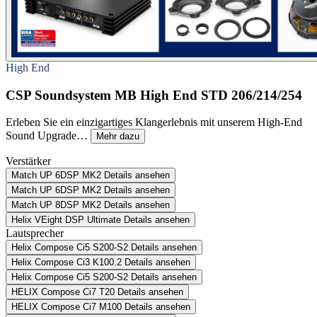
High End
CSP Soundsystem MB High End STD 206/214/254
Erleben Sie ein einzigartiges Klangerlebnis mit unserem High-End
Sound Upgrade…
Mehr dazu
Verstärker
Match UP 6DSP MK2
Details ansehen
Match UP 6DSP MK2
Details ansehen
Match UP 8DSP MK2
Details ansehen
Helix VEight DSP Ultimate
Details ansehen
Lautsprecher
Helix Compose Ci5 S200-S2
Details ansehen
Helix Compose Ci3 K100.2
Details ansehen
Helix Compose Ci5 S200-S2
Details ansehen
HELIX Compose Ci7 T20
Details ansehen
HELIX Compose Ci7 M100
Details ansehen