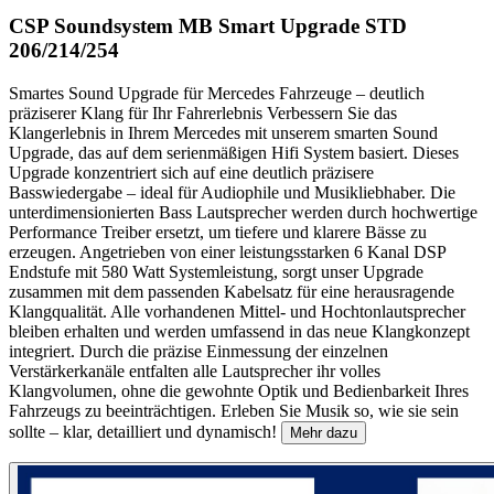
CSP Soundsystem MB Smart Upgrade STD
206/214/254
Smartes Sound Upgrade für Mercedes Fahrzeuge – deutlich
präziserer Klang für Ihr Fahrerlebnis Verbessern Sie das
Klangerlebnis in Ihrem Mercedes mit unserem smarten Sound
Upgrade, das auf dem serienmäßigen Hifi System basiert. Dieses
Upgrade konzentriert sich auf eine deutlich präzisere
Basswiedergabe – ideal für Audiophile und Musikliebhaber. Die
unterdimensionierten Bass Lautsprecher werden durch hochwertige
Performance Treiber ersetzt, um tiefere und klarere Bässe zu
erzeugen. Angetrieben von einer leistungsstarken 6 Kanal DSP
Endstufe mit 580 Watt Systemleistung, sorgt unser Upgrade
zusammen mit dem passenden Kabelsatz für eine herausragende
Klangqualität. Alle vorhandenen Mittel- und Hochtonlautsprecher
bleiben erhalten und werden umfassend in das neue Klangkonzept
integriert. Durch die präzise Einmessung der einzelnen
Verstärkerkanäle entfalten alle Lautsprecher ihr volles
Klangvolumen, ohne die gewohnte Optik und Bedienbarkeit Ihres
Fahrzeugs zu beeinträchtigen. Erleben Sie Musik so, wie sie sein
sollte – klar, detailliert und dynamisch!
Mehr dazu