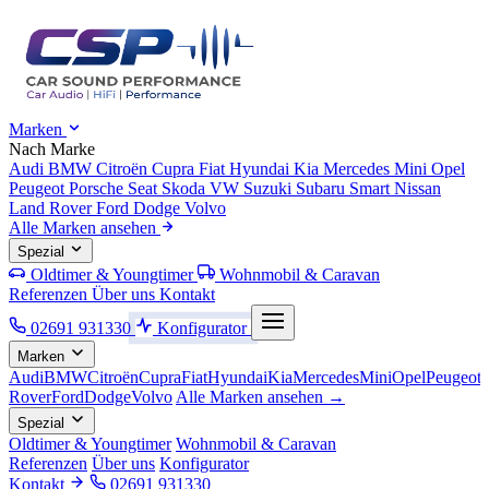
Marken
Nach Marke
Audi
BMW
Citroën
Cupra
Fiat
Hyundai
Kia
Mercedes
Mini
Opel
Peugeot
Porsche
Seat
Skoda
VW
Suzuki
Subaru
Smart
Nissan
Land Rover
Ford
Dodge
Volvo
Alle Marken ansehen
Spezial
Oldtimer & Youngtimer
Wohnmobil & Caravan
Referenzen
Über uns
Kontakt
02691 931330
Konfigurator
Marken
Audi
BMW
Citroën
Cupra
Fiat
Hyundai
Kia
Mercedes
Mini
Opel
Peugeot
Rover
Ford
Dodge
Volvo
Alle Marken ansehen →
Spezial
Oldtimer & Youngtimer
Wohnmobil & Caravan
Referenzen
Über uns
Konfigurator
Kontakt
02691 931330