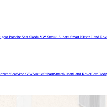
ugeot
Porsche
Seat
Skoda
VW
Suzuki
Subaru
Smart
Nissan
Land Rov
Porsche
Seat
Skoda
VW
Suzuki
Subaru
Smart
Nissan
Land Rover
Ford
Dodg