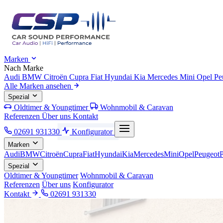
Marken
Nach Marke
Audi
BMW
Citroën
Cupra
Fiat
Hyundai
Kia
Mercedes
Mini
Opel
Pe
Alle Marken ansehen
Spezial
Oldtimer & Youngtimer
Wohnmobil & Caravan
Referenzen
Über uns
Kontakt
02691 931330
Konfigurator
Marken
Audi
BMW
Citroën
Cupra
Fiat
Hyundai
Kia
Mercedes
Mini
Opel
Peugeot
Spezial
Oldtimer & Youngtimer
Wohnmobil & Caravan
Referenzen
Über uns
Konfigurator
Kontakt
02691 931330