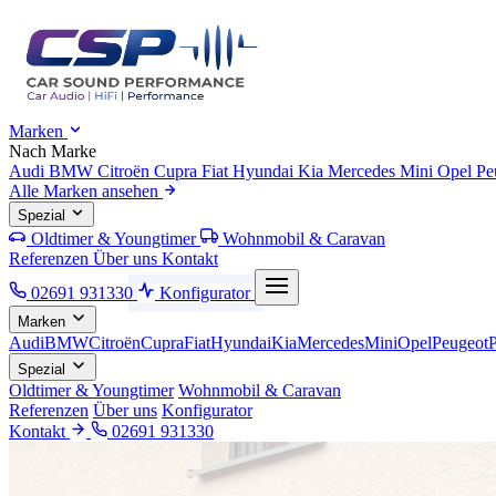
Marken
Nach Marke
Audi
BMW
Citroën
Cupra
Fiat
Hyundai
Kia
Mercedes
Mini
Opel
Pe
Alle Marken ansehen
Spezial
Oldtimer & Youngtimer
Wohnmobil & Caravan
Referenzen
Über uns
Kontakt
02691 931330
Konfigurator
Marken
Audi
BMW
Citroën
Cupra
Fiat
Hyundai
Kia
Mercedes
Mini
Opel
Peugeot
Spezial
Oldtimer & Youngtimer
Wohnmobil & Caravan
Referenzen
Über uns
Konfigurator
Kontakt
02691 931330