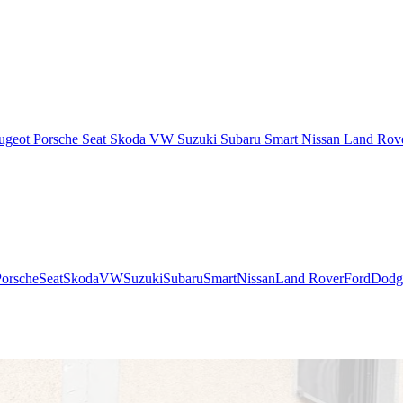
ugeot
Porsche
Seat
Skoda
VW
Suzuki
Subaru
Smart
Nissan
Land Rov
Porsche
Seat
Skoda
VW
Suzuki
Subaru
Smart
Nissan
Land Rover
Ford
Dodg