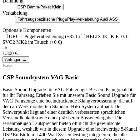
Dämmung
CSP Dämm-Paket Klein
Verkabelung
Fahrzeugspezifische Plug&Play-Verkabelung Audi ASS
Optionale Komponenten
URC.1 Pegelfernbedienung
(+85 €)
HELIX IK IK E10.1-
SVC2 MK2 im Tausch
(+0 €)
ab
1.300 €
Anfragen
→
Basic
CSP Soundsystem VAG Basic
Basic Sound Upgrade für VAG Fahrzeuge: Bessere Klangqualität
für Ihr Fahrzeug Erleben Sie mit unserem Basic Sound Upgrade für
VAG Fahrzeuge eine beeindruckende Klangverbesserung, die auf
dem ab Werk montierten Standard HiFi-System aufbaut. Der
Schwerpunkt liegt auf einer deutlich verbesserten sprachlichen
Verständlichkeit sowie einer präziseren Basswiedergabe. Die
serienmäßigen Lautsprecher bieten oft nicht die gewünschte
Leistung, weshalb wir in diesem Upgrade eine hochwertige 5-Kanal
DSP Endstufe mit 400 Watt Systemleistung integrieren, die alle