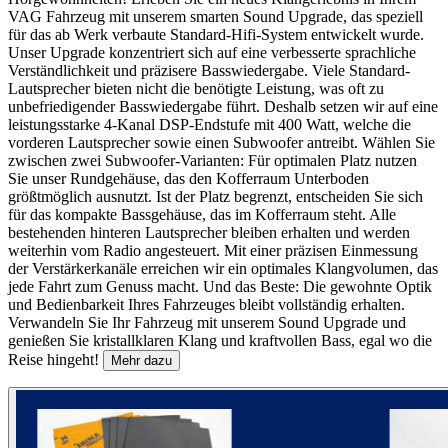
VAG Fahrzeug mit unserem smarten Sound Upgrade, das speziell
für das ab Werk verbaute Standard-Hifi-System entwickelt wurde.
Unser Upgrade konzentriert sich auf eine verbesserte sprachliche
Verständlichkeit und präzisere Basswiedergabe. Viele Standard-
Lautsprecher bieten nicht die benötigte Leistung, was oft zu
unbefriedigender Basswiedergabe führt. Deshalb setzen wir auf eine
leistungsstarke 4-Kanal DSP-Endstufe mit 400 Watt, welche die
vorderen Lautsprecher sowie einen Subwoofer antreibt. Wählen Sie
zwischen zwei Subwoofer-Varianten: Für optimalen Platz nutzen
Sie unser Rundgehäuse, das den Kofferraum Unterboden
größtmöglich ausnutzt. Ist der Platz begrenzt, entscheiden Sie sich
für das kompakte Bassgehäuse, das im Kofferraum steht. Alle
bestehenden hinteren Lautsprecher bleiben erhalten und werden
weiterhin vom Radio angesteuert. Mit einer präzisen Einmessung
der Verstärkerkanäle erreichen wir ein optimales Klangvolumen, das
jede Fahrt zum Genuss macht. Und das Beste: Die gewohnte Optik
und Bedienbarkeit Ihres Fahrzeuges bleibt vollständig erhalten.
Verwandeln Sie Ihr Fahrzeug mit unserem Sound Upgrade und
genießen Sie kristallklaren Klang und kraftvollen Bass, egal wo die
Reise hingeht!
Mehr dazu