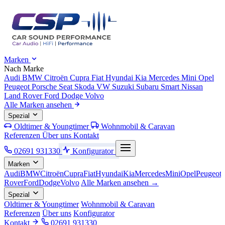
Marken
Nach Marke
Audi
BMW
Citroën
Cupra
Fiat
Hyundai
Kia
Mercedes
Mini
Opel
Peugeot
Porsche
Seat
Skoda
VW
Suzuki
Subaru
Smart
Nissan
Land Rover
Ford
Dodge
Volvo
Alle Marken ansehen
Spezial
Oldtimer & Youngtimer
Wohnmobil & Caravan
Referenzen
Über uns
Kontakt
02691 931330
Konfigurator
Marken
Audi
BMW
Citroën
Cupra
Fiat
Hyundai
Kia
Mercedes
Mini
Opel
Peugeot
Rover
Ford
Dodge
Volvo
Alle Marken ansehen →
Spezial
Oldtimer & Youngtimer
Wohnmobil & Caravan
Referenzen
Über uns
Konfigurator
Kontakt
02691 931330