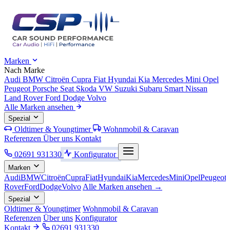
Marken
Nach Marke
Audi
BMW
Citroën
Cupra
Fiat
Hyundai
Kia
Mercedes
Mini
Opel
Peugeot
Porsche
Seat
Skoda
VW
Suzuki
Subaru
Smart
Nissan
Land Rover
Ford
Dodge
Volvo
Alle Marken ansehen
Spezial
Oldtimer & Youngtimer
Wohnmobil & Caravan
Referenzen
Über uns
Kontakt
02691 931330
Konfigurator
Marken
Audi
BMW
Citroën
Cupra
Fiat
Hyundai
Kia
Mercedes
Mini
Opel
Peugeot
Rover
Ford
Dodge
Volvo
Alle Marken ansehen →
Spezial
Oldtimer & Youngtimer
Wohnmobil & Caravan
Referenzen
Über uns
Konfigurator
Kontakt
02691 931330