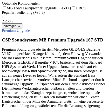
Optionale Komponenten
MB Fond Lautsprecher Upgrade
(+450 €)
URC.1
Pegelfernbedienung
(+85 €)
ab
2.250 €
Anfragen
→
Premium Upgrade
CSP Soundsystem MB Premium Upgrade 167 STD
Premium Sound Upgrade für den Mercedes GLE/GLS Baureihe
V167 mit perfekten Klangerlebnis auf jedem Fahrweg Verwandeln
Sie Ihr Fahrerlebnis mit unserem Premium Sound Upgrade für den
Mercedes GLE/GLS Baureihe V167, basierend auf dem Standard
HiFi-System ab Werk. Unser Upgrade konzentriert sich auf eine
hochwertige Bass- und Sprachwiedergabe, um Ihren Audiogenuss
auf ein neues Level zu heben. Wir ersetzen die Standard Bass-
Lautsprecher sowie die vorderen Mittel-Hochtonlautsprecher durch
erstklassige Upgrade Lautsprecher aus dem Hause Audiotec Fischer.
Die hinteren Werkslautsprecher bleiben erhalten und werden
harmonisch in das Klangkonzept integriert, wobei eine optionale
Erneuerung möglich ist. Zusätzlich installieren wir einen Center
Lautsprecher in der Mitte des Armaturenbretts, um eine verbesserte
Bühnenabbildung zu gewährleisten. Für die Leistungssteigerung