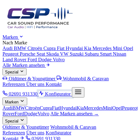
Marken
Nach Marke
Audi
BMW
Citroën
Cupra
Fiat
Hyundai
Kia
Mercedes
Mini
Opel
Peugeot
Porsche
Seat
Skoda
VW
Suzuki
Subaru
Smart
Nissan
Land Rover
Ford
Dodge
Volvo
Alle Marken ansehen
Spezial
Oldtimer & Youngtimer
Wohnmobil & Caravan
Referenzen
Über uns
Kontakt
02691 931330
Konfigurator
Marken
Audi
BMW
Citroën
Cupra
Fiat
Hyundai
Kia
Mercedes
Mini
Opel
Peugeot
Rover
Ford
Dodge
Volvo
Alle Marken ansehen →
Spezial
Oldtimer & Youngtimer
Wohnmobil & Caravan
Referenzen
Über uns
Konfigurator
Kontakt
02691 931330