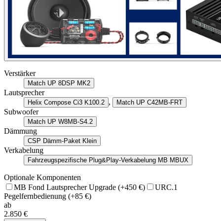
Verstärker
Match UP 8DSP MK2
Lautsprecher
,
Helix Compose Ci3 K100.2
Match UP C42MB-FRT
Subwoofer
Match UP W8MB-S4.2
Dämmung
CSP Dämm-Paket Klein
Verkabelung
Fahrzeugspezifische Plug&Play-Verkabelung MB MBUX
Optionale Komponenten
MB Fond Lautsprecher Upgrade
(+450 €)
URC.1
Pegelfernbedienung
(+85 €)
ab
2.850 €