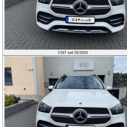
V167
seit 01/2019