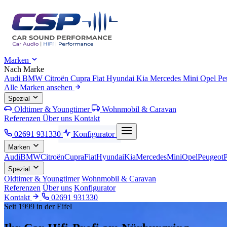
Marken
Nach Marke
Audi
BMW
Citroën
Cupra
Fiat
Hyundai
Kia
Mercedes
Mini
Opel
Pe
Alle Marken ansehen
Spezial
Oldtimer & Youngtimer
Wohnmobil & Caravan
Referenzen
Über uns
Kontakt
02691 931330
Konfigurator
Marken
Audi
BMW
Citroën
Cupra
Fiat
Hyundai
Kia
Mercedes
Mini
Opel
Peugeot
Spezial
Oldtimer & Youngtimer
Wohnmobil & Caravan
Referenzen
Über uns
Konfigurator
Kontakt
02691 931330
Seit 1999 in der Eifel