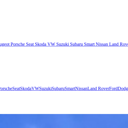
ugeot
Porsche
Seat
Skoda
VW
Suzuki
Subaru
Smart
Nissan
Land Rov
Porsche
Seat
Skoda
VW
Suzuki
Subaru
Smart
Nissan
Land Rover
Ford
Dodg