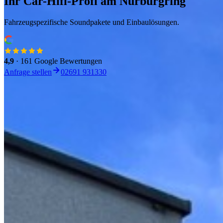
Ihr Car-Hifi-Profi am Nürburgring
Fahrzeugspezifische Soundpakete und Einbaulösungen.
4,9
· 161 Google Bewertungen
Anfrage stellen
02691 931330
Soundpaket jetzt konfigurieren
Marke, Modell und Soundsystem wählen. Passende Pakete erscheinen 
Marke