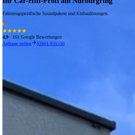
Ihr Car-Hifi-Profi am Nürburgring
Fahrzeugspezifische Soundpakete und Einbaulösungen.
4,9
· 161 Google Bewertungen
Anfrage stellen
02691 931330
Soundpaket jetzt konfigurieren
Marke, Modell und Soundsystem wählen. Passende Pakete erscheinen 
Marke