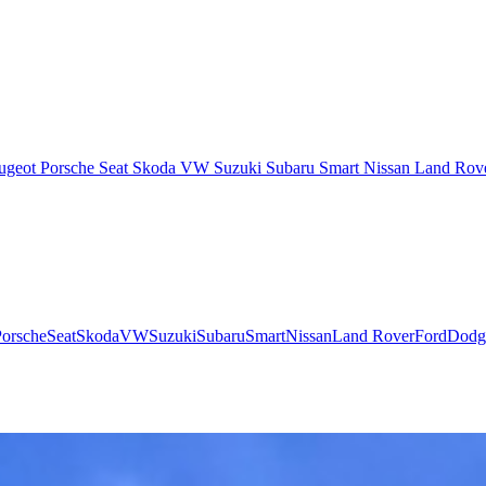
ugeot
Porsche
Seat
Skoda
VW
Suzuki
Subaru
Smart
Nissan
Land Rov
Porsche
Seat
Skoda
VW
Suzuki
Subaru
Smart
Nissan
Land Rover
Ford
Dodg