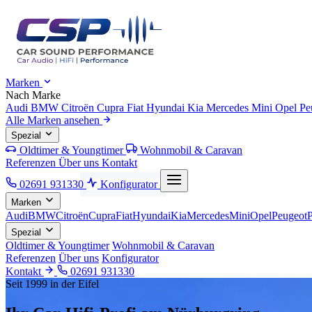
Marken
Nach Marke
Audi
BMW
Citroën
Cupra
Fiat
Hyundai
Kia
Mercedes
Mini
Opel
Pe
Alle Marken ansehen
Spezial
Oldtimer & Youngtimer
Wohnmobil & Caravan
Referenzen
Über uns
Kontakt
02691 931330
Konfigurator
Marken
Audi
BMW
Citroën
Cupra
Fiat
Hyundai
Kia
Mercedes
Mini
Opel
Peugeot
Spezial
Oldtimer & Youngtimer
Wohnmobil & Caravan
Referenzen
Über uns
Konfigurator
Kontakt
02691 931330
Seit 1999 in der Eifel