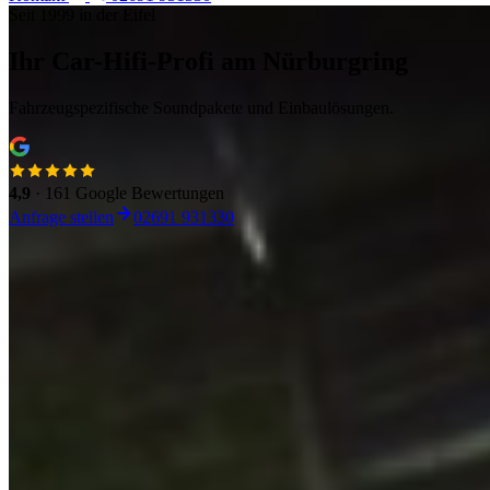
Seit 1999 in der Eifel
Ihr Car-Hifi-Profi am Nürburgring
Fahrzeugspezifische Soundpakete und Einbaulösungen.
4,9
· 161 Google Bewertungen
Anfrage stellen
02691 931330
Soundpaket jetzt konfigurieren
Marke, Modell und Soundsystem wählen. Passende Pakete
erscheinen sofort.
Marke