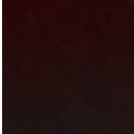
Oldtimer Hifi
Referenzen
Über uns
Kontakt
Rechtliches
Impressum
Datenschutz
AGB
Öffnungszeiten
Mo, Di, Do 16:00 – 20:00
Fr 14:00 – 20:00 · Sa 10:00 – 15:00
Mi Ruhetag
© 2026 CSP Car Sound Performance · Frank Kutscheid
Einbauspezialist Eifel · Nürburgring · USt-ID DE228296665