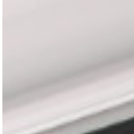
Fahrzeugspezifisch. 100 % passend. Auch für Leasingfahrzeuge.