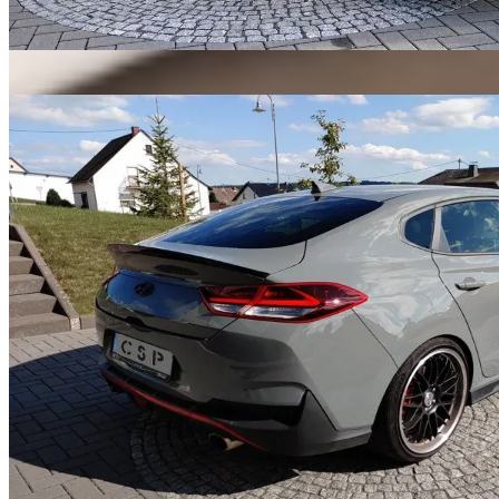
Porsche
Pakete ansehen
→