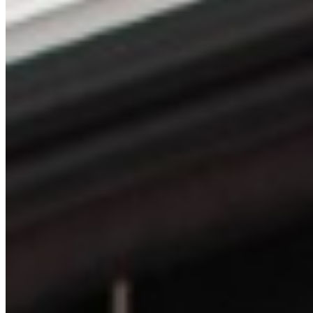
25+
Jahre Car-Hifi
Über CSP