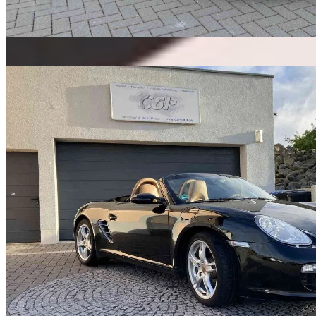
VW
Pakete ansehen
→