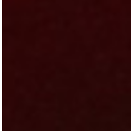
seit 1999
Auto-Hifi-Einbauspezialist in der Eifel, keine zehn Minuten vom
Nürburgring entfernt. Pakete für Audi, Mercedes, BMW, VW,
Porsche und mehr.
@csp2000.de
Kontakt
02691 / 93 13 30
0175 / 56 52 539
info@csp2000.de
Im Flur 4
53520 Drees
Navigation
Startseite
Konfigurator
Wohnmobil Hifi