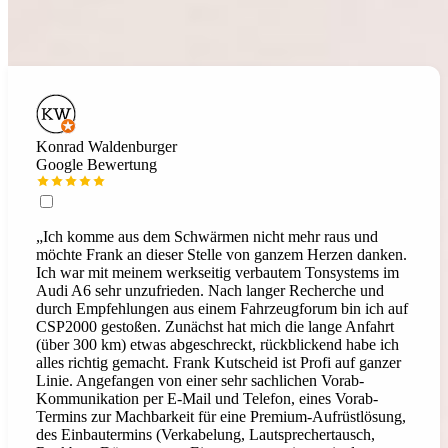
Echte Stimmen von Kunden, die ihr Auto bei uns zum Hörgenuss
gemacht haben. Mehr Bewertungen findest du auf unserem Google-
Profil.
Konrad Waldenburger
Google Bewertung
„Ich komme aus dem Schwärmen nicht mehr raus und
möchte Frank an dieser Stelle von ganzem Herzen danken.
Ich war mit meinem werkseitig verbautem Tonsystems im
Audi A6 sehr unzufrieden. Nach langer Recherche und
durch Empfehlungen aus einem Fahrzeugforum bin ich auf
CSP2000 gestoßen. Zunächst hat mich die lange Anfahrt
(über 300 km) etwas abgeschreckt, rückblickend habe ich
alles richtig gemacht. Frank Kutscheid ist Profi auf ganzer
Linie. Angefangen von einer sehr sachlichen Vorab-
Kommunikation per E-Mail und Telefon, eines Vorab-
Termins zur Machbarkeit für eine Premium-Aufrüstlösung,
des Einbautermins (Verkabelung, Lautsprechertausch,