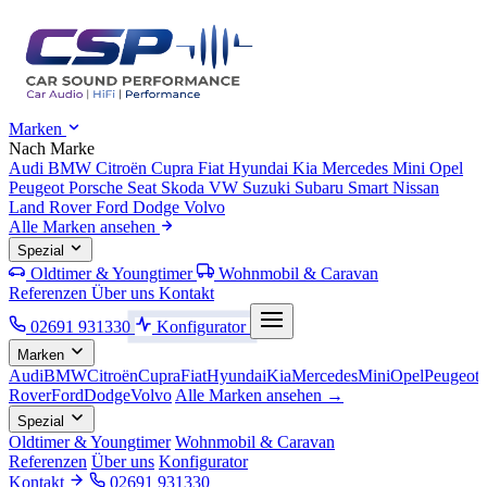
Marken
Nach Marke
Audi
BMW
Citroën
Cupra
Fiat
Hyundai
Kia
Mercedes
Mini
Opel
Peugeot
Porsche
Seat
Skoda
VW
Suzuki
Subaru
Smart
Nissan
Land Rover
Ford
Dodge
Volvo
Alle Marken ansehen
Spezial
Oldtimer & Youngtimer
Wohnmobil & Caravan
Referenzen
Über uns
Kontakt
02691 931330
Konfigurator
Marken
Audi
BMW
Citroën
Cupra
Fiat
Hyundai
Kia
Mercedes
Mini
Opel
Peugeot
Rover
Ford
Dodge
Volvo
Alle Marken ansehen →
Spezial
Oldtimer & Youngtimer
Wohnmobil & Caravan
Referenzen
Über uns
Konfigurator
Kontakt
02691 931330