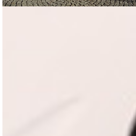
Seat
Pakete ansehen
→
Alle Marken ansehen
→
Referenzen
Über 400 verbaute Klangwelten.
Jeder Einbau bekommt seine eigene messtechnische Einmessung.
Die DSP-Justage erfolgt im Haus, auf dein Hörgefühl abgestimmt.
Alle Referenzen ansehen
→