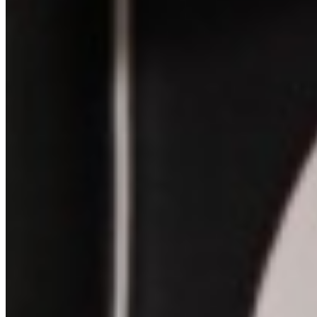
Ein Spezialist, der zuhört, bevor er
einbaut.
CSP Car Sound Performance wird seit 1999 von Inhaber Frank
Kutscheid geführt. Aus einer Leidenschaft für sauberen Klang ist ein
Einbaubetrieb geworden, der heute Fahrzeuge aus dem ganzen
Bundesgebiet betreut, vom Werks-Upgrade bis zum
kompromisslosen High-End-Ausbau.
Jedes Soundsystem wird fahrzeugspezifisch geplant, sauber verbaut
und am Ende computerunterstützt eingemessen. Kein Baukasten
von der Stange, sondern ein Setup, das zu Auto und Höreindruck
passt.
Drees, Eifel
Im Flur 4, 53520 Drees
5 km zum Ring
Einbau plus Nürburgring-Tag
400+ Einbauten
Alle Marken, alle Stufen
Marken