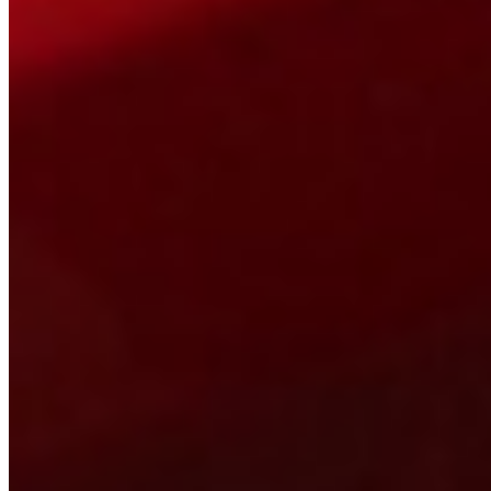
Bereit, dein Auto klingen zu lassen?
Konfigurator nutzen oder direkt anrufen. Persönliche Antwort von
Frank Kutscheid, keine Hotline.
Konfigurator starten
02691 931330