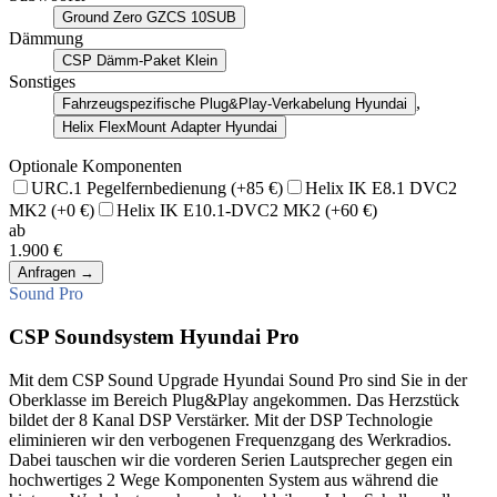
Ground Zero GZCS 10SUB
Dämmung
CSP Dämm-Paket Klein
Sonstiges
,
Fahrzeugspezifische Plug&Play-Verkabelung Hyundai
Helix FlexMount Adapter Hyundai
Optionale Komponenten
URC.1 Pegelfernbedienung
(+85 €)
Helix IK E8.1 DVC2
MK2
(+0 €)
Helix IK E10.1-DVC2 MK2
(+60 €)
ab
1.900 €
Anfragen
→
Sound Pro
CSP Soundsystem Hyundai Pro
Mit dem CSP Sound Upgrade Hyundai Sound Pro sind Sie in der
Oberklasse im Bereich Plug&Play angekommen. Das Herzstück
bildet der 8 Kanal DSP Verstärker. Mit der DSP Technologie
eliminieren wir den verbogenen Frequenzgang des Werkradios.
Dabei tauschen wir die vorderen Serien Lautsprecher gegen ein
hochwertiges 2 Wege Komponenten System aus während die