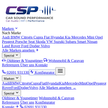
Marken
Nach Marke
Audi
BMW
Citroën
Cupra
Fiat
Hyundai
Kia
Mercedes
Mini
Opel
Peugeot
Porsche
Seat
Skoda
VW
Suzuki
Subaru
Smart
Nissan
Land Rover
Ford
Dodge
Volvo
Alle Marken ansehen
Spezial
Oldtimer & Youngtimer
Wohnmobil & Caravan
Referenzen
Über uns
Kontakt
02691 931330
Konfigurator
Marken
Audi
BMW
Citroën
Cupra
Fiat
Hyundai
Kia
Mercedes
Mini
Opel
Peugeot
Rover
Ford
Dodge
Volvo
Alle Marken ansehen →
Spezial
Oldtimer & Youngtimer
Wohnmobil & Caravan
Referenzen
Über uns
Konfigurator
Kontakt
02691 931330