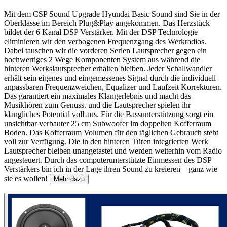
Mit dem CSP Sound Upgrade Hyundai Basic Sound sind Sie in der
Oberklasse im Bereich Plug&Play angekommen. Das Herzstück
bildet der 6 Kanal DSP Verstärker. Mit der DSP Technologie
eliminieren wir den verbogenen Frequenzgang des Werkradios.
Dabei tauschen wir die vorderen Serien Lautsprecher gegen ein
hochwertiges 2 Wege Komponenten System aus während die
hinteren Werkslautsprecher erhalten bleiben. Jeder Schallwandler
erhält sein eigenes und eingemessenes Signal durch die individuell
anpassbaren Frequenzweichen, Equalizer und Laufzeit Korrekturen.
Das garantiert ein maximales Klangerlebnis und macht das
Musikhören zum Genuss. und die Lautsprecher spielen ihr
klangliches Potential voll aus. Für die Bassunterstützung sorgt ein
unsichtbar verbauter 25 cm Subwoofer im doppelten Kofferraum
Boden. Das Kofferraum Volumen für den täglichen Gebrauch steht
voll zur Verfügung. Die in den hinteren Türen integrierten Werk
Lautsprecher bleiben unangetastet und werden weiterhin vom Radio
angesteuert. Durch das computerunterstützte Einmessen des DSP
Verstärkers bin ich in der Lage ihren Sound zu kreieren – ganz wie
sie es wollen!
Mehr dazu