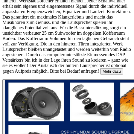
hinteren Werkslautsprecher erhalten bleiben. Jeder Schallwandler
erhält sein eigenes und eingemessenes Signal durch die individuell
anpassbaren Frequenzweichen, Equalizer und Laufzeit Korrekturen.
Das garantiert ein maximales Klangerlebnis und macht das
Musikhören zum Genuss. und die Lautsprecher spielen ihr
klangliches Potential voll aus. Für die Bassunterstützung sorgt ein
unsichtbar verbauter 25 cm Subwoofer im doppelten Kofferraum
Boden. Das Kofferraum Volumen für den täglichen Gebrauch steht
voll zur Verfügung. Die in den hinteren Türen integrierten Werk
Lautsprecher bleiben unangetastet und werden weiterhin vom Radio
angesteuert. Durch das computerunterstützte Einmessen des DSP
Verstärkers bin ich in der Lage ihren Sound zu kreieren – ganz wie
sie es wollen! Der Austausch der hintern Lautsprecher ist optional
gegen Aufpreis möglich. Bitte bei Bedarf anfragen!
Mehr dazu