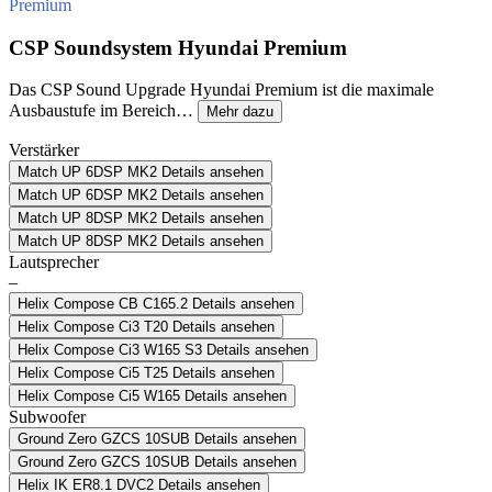
Premium
CSP Soundsystem Hyundai Premium
Das CSP Sound Upgrade Hyundai Premium ist die maximale
Ausbaustufe im Bereich…
Mehr dazu
Verstärker
Match UP 6DSP MK2
Details ansehen
Match UP 6DSP MK2
Details ansehen
Match UP 8DSP MK2
Details ansehen
Match UP 8DSP MK2
Details ansehen
Lautsprecher
–
Helix Compose CB C165.2
Details ansehen
Helix Compose Ci3 T20
Details ansehen
Helix Compose Ci3 W165 S3
Details ansehen
Helix Compose Ci5 T25
Details ansehen
Helix Compose Ci5 W165
Details ansehen
Subwoofer
Ground Zero GZCS 10SUB
Details ansehen
Ground Zero GZCS 10SUB
Details ansehen
Helix IK ER8.1 DVC2
Details ansehen