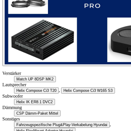
Verstärker
Match UP 8DSP MK2
Lautsprecher
,
Helix Compose Ci3 T20
Helix Compose Ci3 W165 S3
Subwoofer
Helix IK ER8.1 DVC2
Dämmung
CSP Dämm-Paket Mittel
Sonstiges
,
Fahrzeugspezifische Plug&Play-Verkabelung Hyundai
Helix FlexMount Adapter Hyundai