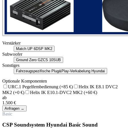
Verstärker
Match UP 6DSP MK2
Subwoofer
Ground Zero GZCS 10SUB
Sonstiges
Fahrzeugspezifische Plug&Play-Verkabelung Hyundai
Optionale Komponenten
URC.1 Pegelfernbedienung
(+85 €)
Helix IK E8.1 DVC2
MK2
(+0 €)
Helix IK E10.1-DVC2 MK2
(+60 €)
ab
1.500 €
Anfragen
→
Basic
CSP Soundsystem Hyundai Basic Sound