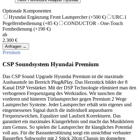
Optionale Komponenten
Hyundai Ergänzung Front Lautsprecher
(+500 €)
URC.1
Pegelfernbedienung
(+85 €)
CONDUCTOR - One-Touch
Fernbedienung
(+190 €)
ab
2.300 €
Anfragen
→
Premium
CSP Soundsystem Hyundai Premium
Das CSP Sound Upgrade Hyundai Premium ist die maximale
Ausbaustufe im Bereich Plug&Play. Das Herzstück bildet der 8
Kanal DSP Verstärker. Mit der DSP Technologie eliminiert man den
verbogenen Frequenzgang des Werkradios. Wir tauschen die
vorderen und hinteren Türlautsprecher gegen Premium 2 Wege
Lautsprecher Systeme. Jeder Lautsprecher erhält sein eigenes und
eingemessenes Signal durch die individuell anpassbaren
Frequenzweichen, Equalizer und Laufzeit Korrekturen. Das
garantiert ein maximales Klangerlebnis und macht das Musikhören
zum Genuss. So spielen die Lautsprecher ihr klangliches Potential
voll aus. Für die Bassunterstützung sorgt ein unsichtbar verbauter
Bassreflex Subwoofer mit 2 Stück 20cm Chassis im doppelten