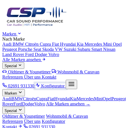
Marken
Nach Marke
Audi
BMW
Citroën
Cupra
Fiat
Hyundai
Kia
Mercedes
Mini
Opel
Peugeot
Porsche
Seat
Skoda
VW
Suzuki
Subaru
Smart
Nissan
Land Rover
Ford
Dodge
Volvo
Alle Marken ansehen
Spezial
Oldtimer & Youngtimer
Wohnmobil & Caravan
Referenzen
Über uns
Kontakt
02691 931330
Konfigurator
Marken
Audi
BMW
Citroën
Cupra
Fiat
Hyundai
Kia
Mercedes
Mini
Opel
Peugeot
Rover
Ford
Dodge
Volvo
Alle Marken ansehen →
Spezial
Oldtimer & Youngtimer
Wohnmobil & Caravan
Referenzen
Über uns
Konfigurator
Kontakt
02691 931330